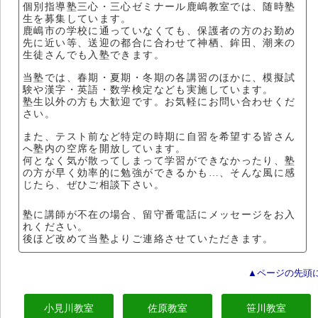
個別指導塾三心・三心ゼミナール鹿嶋教室では、随時塾
生を募集しています。
鹿嶋市の学校に通っていなくても、保護者の方のお勤め
先に近い等、送迎の都合に合わせて神栖、鉾田、潮来の
生徒さんでも入塾できます。
当塾では、春期・夏期・冬期の各講習のほかに、模擬試
験や漢字・英語・数学検定なども実施しています。
塾生以外の方も大歓迎です。お気軽にお問い合わせくだ
さい。
また、テスト前など特定の時期に自習を希望する皆さん
へ塾内の空席を開放しています。
何となく気が散ってしまって学習ができなかったり、塾
の方が早く効率的に勉強ができるかも…、そんな風に感
じたら、ぜひご相談下さい。
塾に講師が不在の場合、留守番電話にメッセージをお入
れください。
後ほど改めて当塾よりご連絡させていただきます。
▲ページの先頭
小見川教室
佐原教室
笹川教室