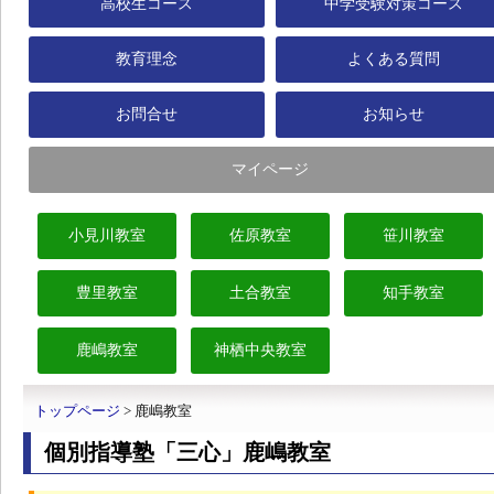
高校生コース
中学受験対策コース
教育理念
よくある質問
お問合せ
お知らせ
マイページ
小見川教室
佐原教室
笹川教室
豊里教室
土合教室
知手教室
鹿嶋教室
神栖中央教室
トップページ
> 鹿嶋教室
個別指導塾「三心」鹿嶋教室