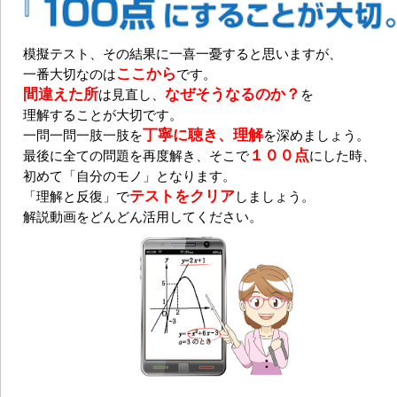
模擬テスト、その結果に一喜一憂すると思いますが、
ここから
一番大切なのは
です。
間違えた所
なぜそうなるのか？
は見直し、
を
理解することが大切です。
丁寧に聴き、理解
一問一問一肢一肢を
を深めましょう。
１００点
最後に全ての問題を再度解き、そこで
にした時、
初めて「自分のモノ」となります。
テストをクリア
「理解と反復」で
しましょう。
解説動画をどんどん活用してください。